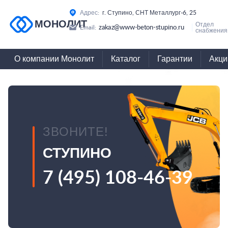
Адрес:
г. Ступино, СНТ Металлург-6, 25
МОНОЛИТ
Отдел
zakaz@www-beton-stupino.ru
Email:
снабжения
О компании Монолит
Каталог
Гарантии
Акци
ЗВОНИТЕ!
СТУПИНО
7 (495) 108-46-39