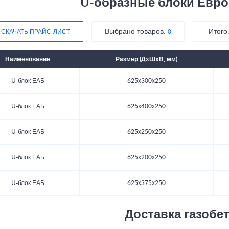
U-образные блоки Евр
Выбрано товаров:
Итого
СКАЧАТЬ ПРАЙС-ЛИСТ
0
Наименование
Размер (ДхШхВ, мм)
U-блок ЕАБ
625х300х250
U-блок ЕАБ
625х400х250
U-блок ЕАБ
625х250х250
U-блок ЕАБ
625х200х250
U-блок ЕАБ
625х375х250
Доставка газобе