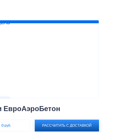
и ЕвроАэроБетон
:
0 руб.
РАССЧИТАТЬ С ДОСТАВКОЙ