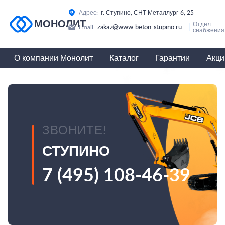
Адрес:
г. Ступино, СНТ Металлург-6, 25
МОНОЛИТ
Отдел
zakaz@www-beton-stupino.ru
Email:
снабжения
О компании Монолит
Каталог
Гарантии
Акци
ЗВОНИТЕ!
СТУПИНО
7 (495) 108-46-39