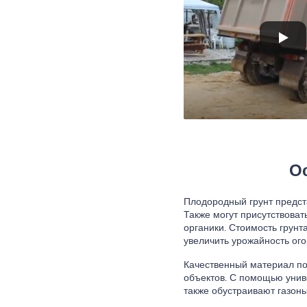
О
Плодородный грунт предста
Также могут присутствова
органики. Стоимость грунт
увеличить урожайность ого
Качественный материал п
объектов. С помощью унив
также обустраивают газоны