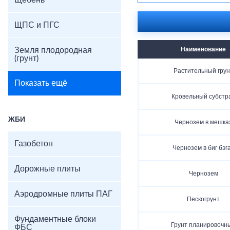
Щебень
ЩПС и ПГС
Земля плодородная
Наименование
(грунт)
Растительный грун
Показать ещё
Кровельный субстр
ЖБИ
Чернозем в мешка
Газобетон
Чернозем в биг бэг
Дорожные плиты
Чернозем
Аэродромные плиты ПАГ
Пескогрунт
Фундаментные блоки
Грунт планировочн
ФБС