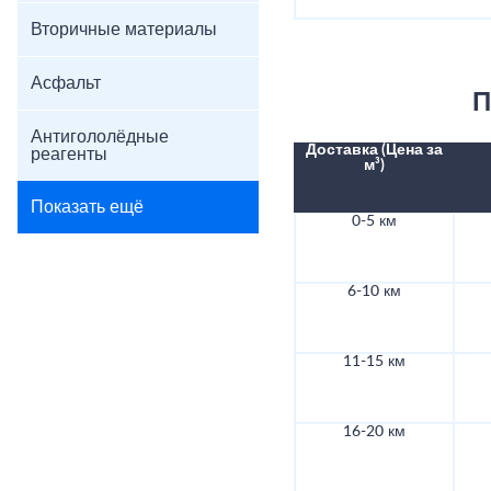
Вторичные материалы
Асфальт
П
Антигололёдные
Доставка (Цена за
реагенты
м³)
Показать ещё
0-5 км
6-10 км
11-15 км
16-20 км