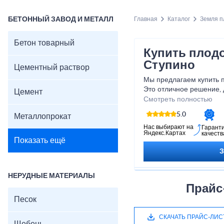
БЕТОННЫЙ ЗАВОД И МЕТАЛЛ
Главная
Каталог
Земля п
Бетон товарный
Купить плод
Ступино
Цементный раствор
Мы предлагаем купить п
Это отличное решение, д
Цемент
урожайности на своем у
Смотреть полностью
продукцию из высококач
5.0
Металлопрокат
наличии есть сертифика
Нас выбирают на
Гарант
Яндекс.Картах
качеств
Показать ещё
НЕРУДНЫЕ МАТЕРИАЛЫ
Прайс
Песок
СКАЧАТЬ ПРАЙС-ЛИС