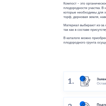
Компост – это органическо
плодородности участка. В
которые необходимы для хо
торф, дерновая земля, наво
Материал выбирают из-за н
так как в составе присутс
В каталоге можно приобре
плодородного грунта осущ
Заяв
Остав
Подт