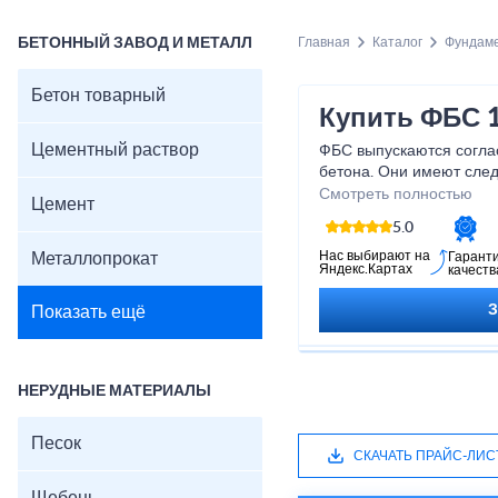
БЕТОННЫЙ ЗАВОД И МЕТАЛЛ
Главная
Каталог
Фундам
Бетон товарный
Купить ФБС 1
Цементный раствор
ФБС выпускаются согла
бетона. Они имеют сле
мм x580 мм. Изделия и
Смотреть полностью
Цемент
но она может меняться 
5.0
конструкции. Можно пр
ФБС 12.6.6–т в Ступино
Нас выбирают на
Металлопрокат
Гарант
Яндекс.Картах
качеств
Ступино.
Показать ещё
НЕРУДНЫЕ МАТЕРИАЛЫ
Песок
СКАЧАТЬ ПРАЙС-ЛИС