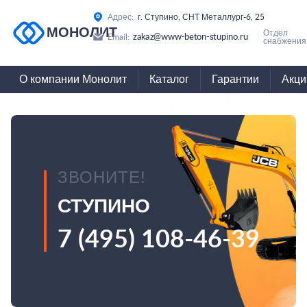
Адрес:
г. Ступино, СНТ Металлург-6, 25
МОНОЛИТ
Отдел
zakaz@www-beton-stupino.ru
Email:
снабжения
О компании Монолит
Каталог
Гарантии
Акци
ЗВОНИТЕ!
СТУПИНО
7 (495) 108-46-39