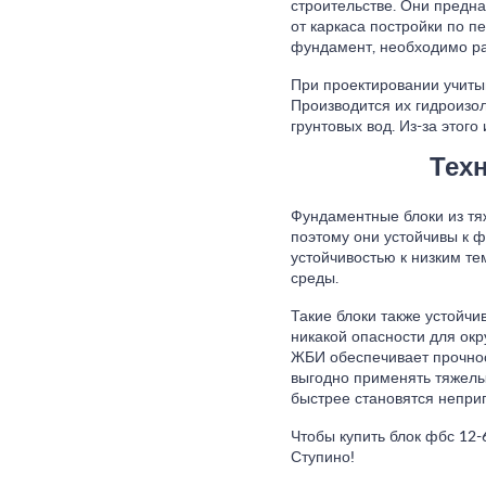
строительстве. Они предна
от каркаса постройки по п
фундамент, необходимо ра
При проектировании учиты
Производится их гидроизо
грунтовых вод. Из-за этог
Тех
Фундаментные блоки из тя
поэтому они устойчивы к 
устойчивостью к низким т
среды.
Такие блоки также устойчи
никакой опасности для ок
ЖБИ обеспечивает прочност
выгодно применять тяжелый
быстрее становятся непри
Чтобы купить блок фбс 12-
Ступино!