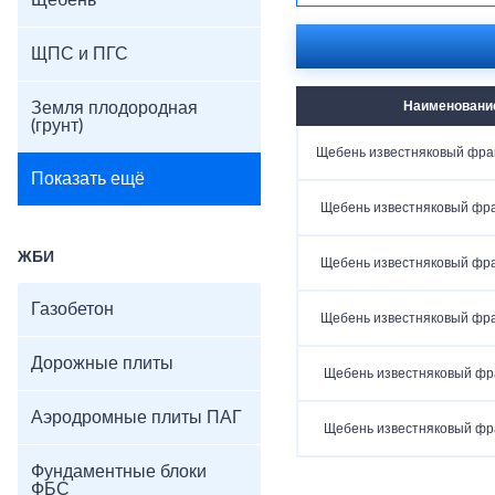
Щебень
ЩПС и ПГС
Земля плодородная
Наименовани
(грунт)
Щебень известняковый фра
Показать ещё
Щебень известняковый фр
ЖБИ
Щебень известняковый фр
Газобетон
Щебень известняковый фр
Дорожные плиты
Щебень известняковый фр
Аэродромные плиты ПАГ
Щебень известняковый фр
Фундаментные блоки
ФБС