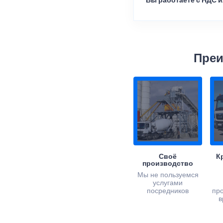
Вы работаете с НДС и
Преи
Своё
К
производство
Мы не пользуемся
услугами
посредников
пр
в