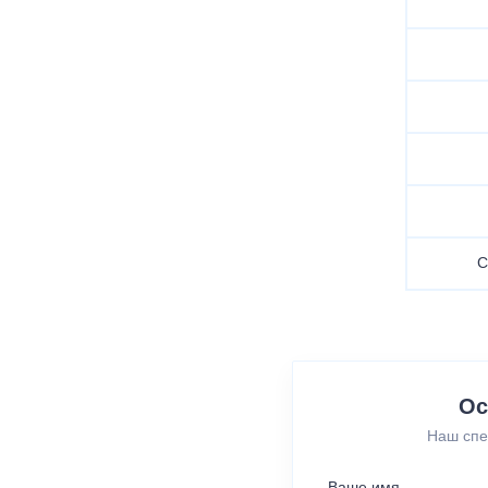
С
Ос
Наш спе