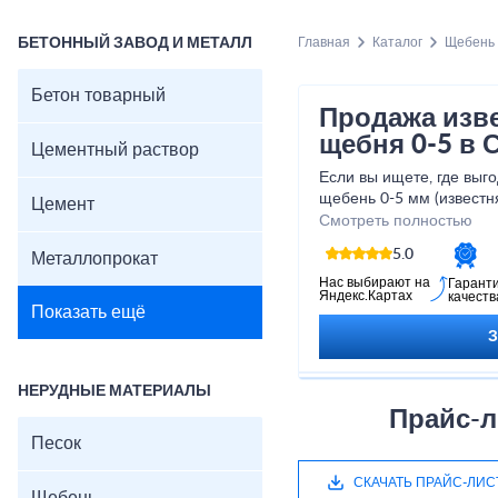
БЕТОННЫЙ ЗАВОД И МЕТАЛЛ
Главная
Каталог
Щебень
Бетон товарный
Продажа изв
щебня 0-5 в 
Цементный раствор
Если вы ищете, где выг
щебень 0-5 мм (известня
Цемент
обратите внимание на 
Смотреть полностью
строительных материал
5.0
Металлопрокат
Мы реализуем щебень гр
известняковый (доломит
Нас выбирают на
Гарант
Яндекс.Картах
качеств
розницу напрямую из ка
Показать ещё
физическими и юридиче
системе ЭДО. Доставка
компании в кратчайшие 
Все этапы заказа и отг
НЕРУДНЫЕ МАТЕРИАЛЫ
менеджер, который отв
Прайс-л
поможет с расчетом оп
Песок
ценам.
В нашем прайс-листе п
СКАЧАТЬ ПРАЙС-ЛИС
виды щебня различных 