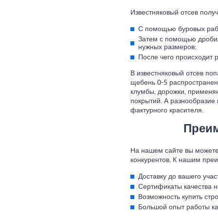
Известняковый отсев пол
С помощью буровых раб
Затем с помощью дробил
нужных размеров;
После чего происходит 
В известняковый отсев по
щебень 0-5 распространен
клумбы, дорожки, применяю
покрытий. А разнообразие 
фактурного красителя.
Преим
На нашем сайте вы можете 
конкурентов. К нашим преи
Доставку до вашего учас
Сертификаты качества н
Возможность купить ст
Большой опыт работы ка