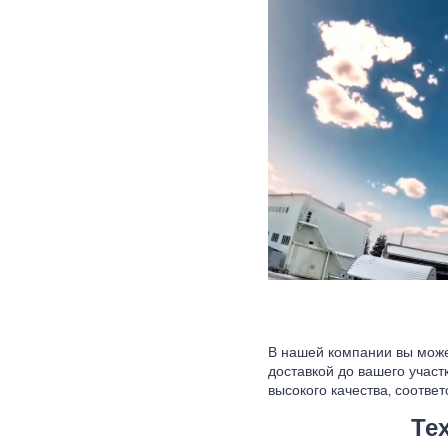
В нашей компании вы може
доставкой до вашего учас
высокого качества, соотв
Те