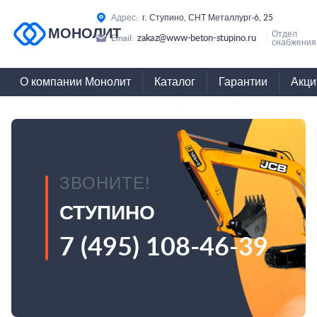
Адрес:
г. Ступино, СНТ Металлург-6, 25
МОНОЛИТ
Отдел
zakaz@www-beton-stupino.ru
Email:
снабжения
О компании Монолит
Каталог
Гарантии
Акци
ЗВОНИТЕ!
СТУПИНО
7 (495) 108-46-39